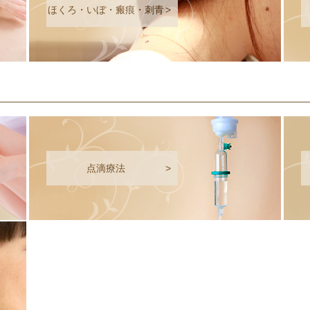
ほくろ・いぼ・瘢痕・刺青
>
点滴療法
>