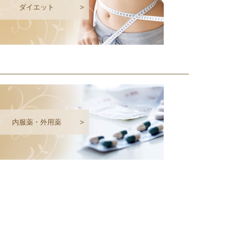
ダイエット
>
内服薬・外用薬
>