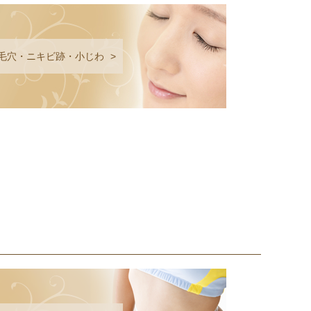
毛穴・ニキビ跡・小じわ
>