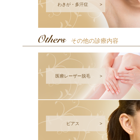
わきが・多汗症
>
その他の診療内容
医療レーザー脱毛
>
ピアス
>