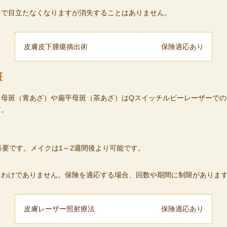
中で目立たなくなりますが消失することはありません。
皮膚皮下腫瘍摘出術
保険適応あり
斑
田母斑（青あざ）や扁平母斑（茶あざ）はQスイッチルビーレーザーでの
す。
必要です。メイクは1～2週間後より可能です。
るわけでありません。保険を適応する場合、回数や期間に制限がありま
皮膚レーザー照射療法
保険適応あり