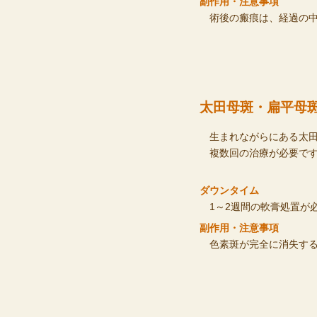
副作用・注意事項
術後の瘢痕は、経過の
太田母斑・扁平母
生まれながらにある太
複数回の治療が必要で
ダウンタイム
1～2週間の軟膏処置が
副作用・注意事項
色素斑が完全に消失す