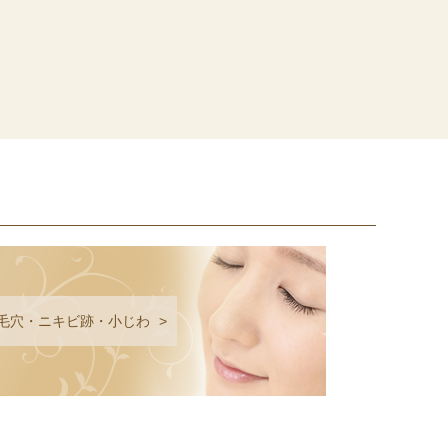
毛穴・ニキビ跡・小じわ
>