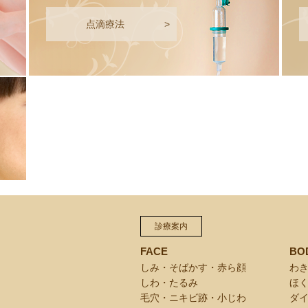
点滴療法
>
診療案内
FACE
BO
しみ・そばかす・赤ら顔
わ
しわ・たるみ
ほ
毛穴・ニキビ跡・小じわ
ダ