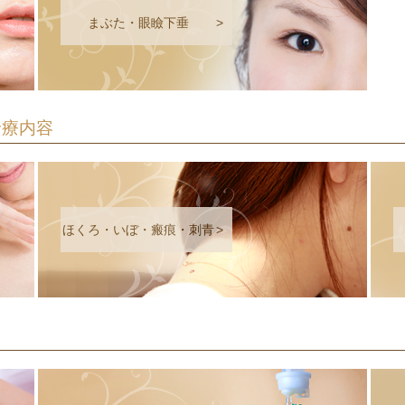
まぶた・眼瞼下垂
>
診療内容
ほくろ・いぼ・瘢痕・刺青
>